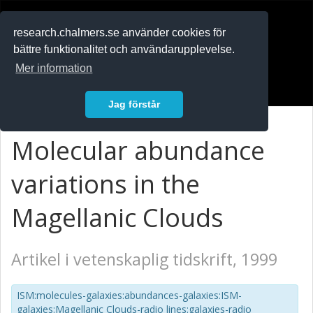
RESEARCH
.chalmers.se
research.chalmers.se använder cookies för
bättre funktionalitet och användarupplevelse.
In English
Mer information
Logga in
Jag förstår
Molecular abundance
variations in the
Magellanic Clouds
Artikel i vetenskaplig tidskrift, 1999
ISM:molecules-galaxies:abundances-galaxies:ISM-
galaxies:Magellanic Clouds-radio lines:galaxies-radio