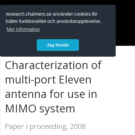
RESEARCH
.chalmers.se
research.chalmers.se använder cookies för
bättre funktionalitet och användarupplevelse.
In English
Mer information
Logga in
Jag förstår
Characterization of
multi-port Eleven
antenna for use in
MIMO system
Paper i proceeding, 2008