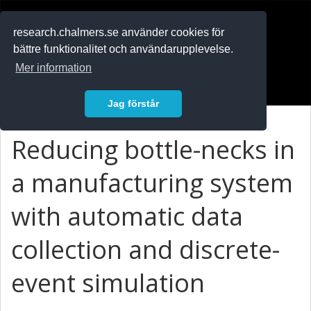
RESEARCH
.chalmers.se
research.chalmers.se använder cookies för
bättre funktionalitet och användarupplevelse.
In English
Mer information
Logga in
Jag förstår
Reducing bottle-necks in
a manufacturing system
with automatic data
collection and discrete-
event simulation