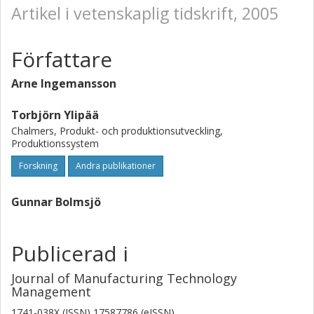
Artikel i vetenskaplig tidskrift, 2005
Författare
Arne Ingemansson
Torbjörn Ylipää
Chalmers, Produkt- och produktionsutveckling,
Produktionssystem
Forskning
Andra publikationer
Gunnar Bolmsjö
Publicerad i
Journal of Manufacturing Technology
Management
1741-038X (ISSN) 17587786 (eISSN)