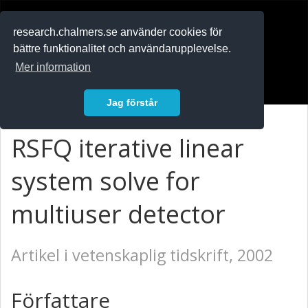
RESEARCH
.chalmers.se
research.chalmers.se använder cookies för
bättre funktionalitet och användarupplevelse.
In English
Mer information
Logga in
Jag förstår
RSFQ iterative linear
system solve for
multiuser detector
Artikel i vetenskaplig tidskrift, 2002
Författare