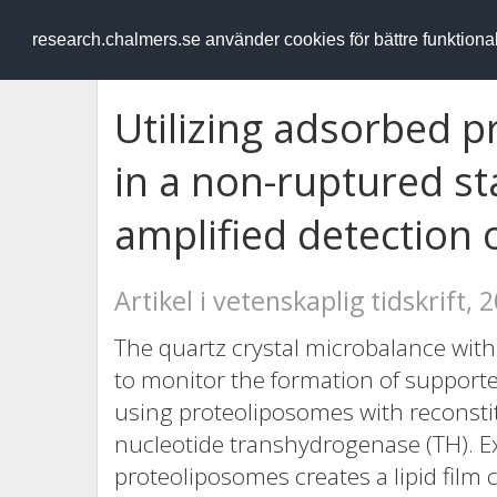
RESEARCH
.chalmers.se
research.chalmers.se använder cookies för bättre funktion
Utilizing adsorbed 
in a non-ruptured st
amplified detection
Artikel i vetenskaplig tidskrift, 
The quartz crystal microbalance wit
to monitor the formation of supporte
using proteoliposomes with reconsti
nucleotide transhydrogenase (TH). E
proteoliposomes creates a lipid film 