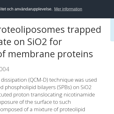
alitet och användarupplevelse.
Mer information
proteoliposomes trapped
ate on SiO2 for
 of membrane proteins
2004
h dissipation (QCM-D) technique was used
d phospholipid bilayers (SPBs) on SiO2
tuted proton translocating nicotinamide
xposure of the surface to such
composed of a mixture of proteolipid