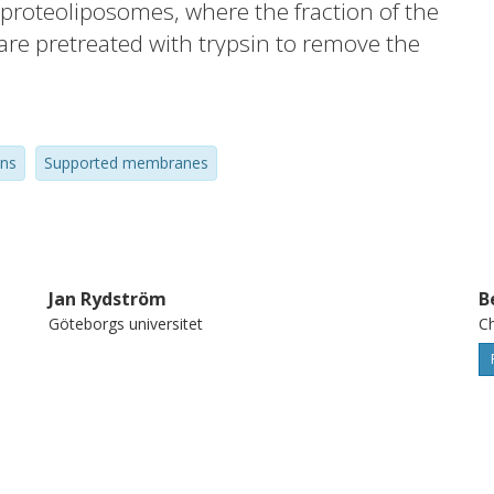
proteoliposomes, where the fraction of the
 are pretreated with trypsin to remove the
r 19 (2003) 842]. In the present work, the
stigating the influence of trypsin treatment
layer + non-ruptured proteoliposomes) after
ns
Supported membranes
onstrates how trypsin-cleavage induced
 be utilized to detect the presence of less
TH.
Jan Rydström
B
Göteborgs universitet
Ch