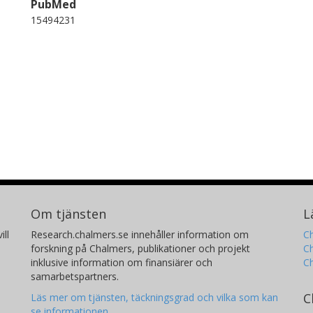
PubMed
15494231
Om tjänsten
L
ill
Research.chalmers.se innehåller information om
Ch
forskning på Chalmers, publikationer och projekt
Ch
inklusive information om finansiärer och
C
samarbetspartners.
C
Läs mer om tjänsten, täckningsgrad och vilka som kan
se informationen