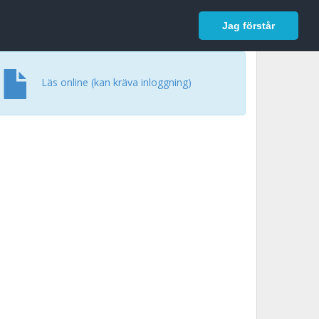
In English
Logga in
Jag förstår
Läs online (kan kräva inloggning)