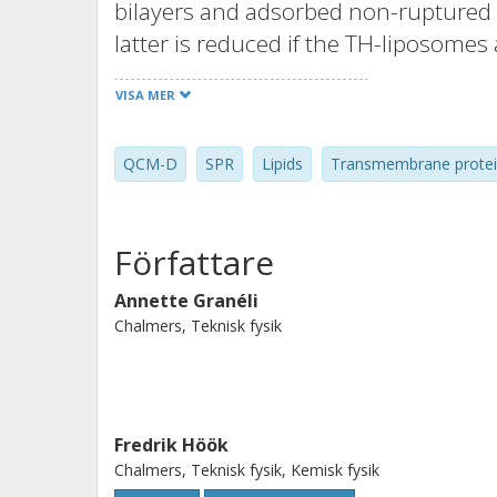
bilayers and adsorbed non-ruptured 
latter is reduced if the TH-liposomes
water soluble domains of TH [Langmui
VISA MER
latter study is complemented by inve
of the mixed adlayer (proteolipid bi
QCM-D
SPR
Lipids
Transmembrane protei
adsorption on the surface. This dem
rupture of adsorbed TH-liposomes can
than 0.04 pmol/cm2 of immobilized 
Författare
Annette Granéli
Chalmers, Teknisk fysik
Fredrik Höök
Chalmers, Teknisk fysik, Kemisk fysik