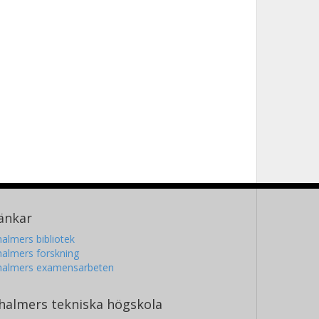
änkar
almers bibliotek
almers forskning
halmers examensarbeten
halmers tekniska högskola