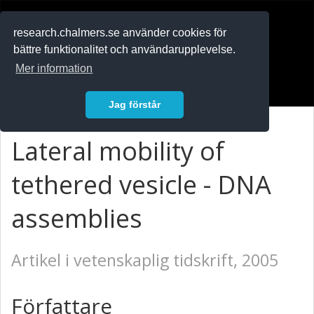
RESEARCH
.chalmers.se
research.chalmers.se använder cookies för
bättre funktionalitet och användarupplevelse.
In English
Mer information
Logga in
Jag förstår
Lateral mobility of
tethered vesicle - DNA
assemblies
Artikel i vetenskaplig tidskrift, 2005
Författare