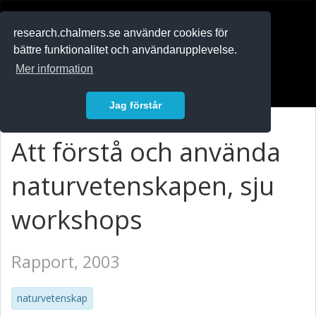
RESEARCH
.chalmers.se
research.chalmers.se använder cookies för
bättre funktionalitet och användarupplevelse.
In English
Mer information
Logga in
Jag förstår
Att förstå och använda
naturvetenskapen, sju
workshops
Rapport, 2003
naturvetenskap