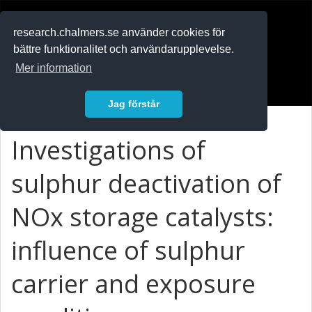
RESEARCH
.chalmers.se
research.chalmers.se använder cookies för
bättre funktionalitet och användarupplevelse.
In English
Mer information
Logga in
Jag förstår
Investigations of
sulphur deactivation of
NOx storage catalysts:
influence of sulphur
carrier and exposure