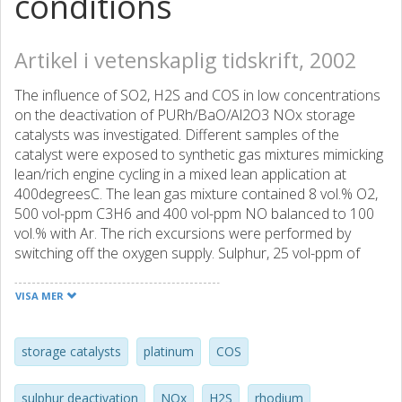
conditions
Artikel i vetenskaplig tidskrift, 2002
The influence of SO2, H2S and COS in low concentrations
on the deactivation of PURh/BaO/Al2O3 NOx storage
catalysts was investigated. Different samples of the
catalyst were exposed to synthetic gas mixtures mimicking
lean/rich engine cycling in a mixed lean application at
400degreesC. The lean gas mixture contained 8 vol.% O2,
500 vol-ppm C3H6 and 400 vol-ppm NO balanced to 100
vol.% with Ar. The rich excursions were performed by
switching off the oxygen supply. Sulphur, 25 vol-ppm of
either SO2, H2S or COS, was added to the gas flow either
during the lean, the rich or both periods. This procedure
VISA MER
aimed at investigating the influence of the exposure
conditions and therefore the lean and rich periods were
kept equally long (5 min). In addition, thermodynamical
storage catalysts
platinum
COS
calculations for the prevailing conditions were performed.
sulphur deactivation
NOx
H2S
rhodium