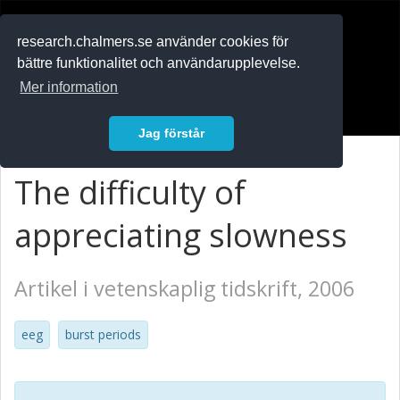
RESEARCH
.chalmers.se
research.chalmers.se använder cookies för
bättre funktionalitet och användarupplevelse.
In English
Mer information
Logga in
Jag förstår
The difficulty of
appreciating slowness
Artikel i vetenskaplig tidskrift, 2006
eeg
burst periods