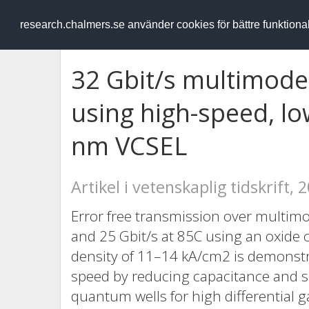
RESEARCH
.chalmers.se
research.chalmers.se använder cookies för bättre funktion
32 Gbit/s multimode
using high-speed, lo
nm VCSEL
Artikel i vetenskaplig tidskrift, 
Error free transmission over multimod
and 25 Gbit/s at 85C using an oxide
density of 11–14 kA/cm2 is demonstr
speed by reducing capacitance and s
quantum wells for high differential g