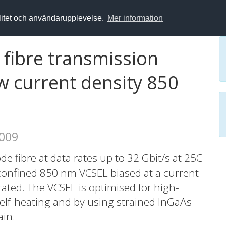
alitet och användarupplevelse.
Mer information
 fibre transmission
w current density 850
2009
e fibre at data rates up to 32 Gbit/s at 25C
 confined 850 nm VCSEL biased at a current
ated. The VCSEL is optimised for high-
elf-heating and by using strained InGaAs
ain.