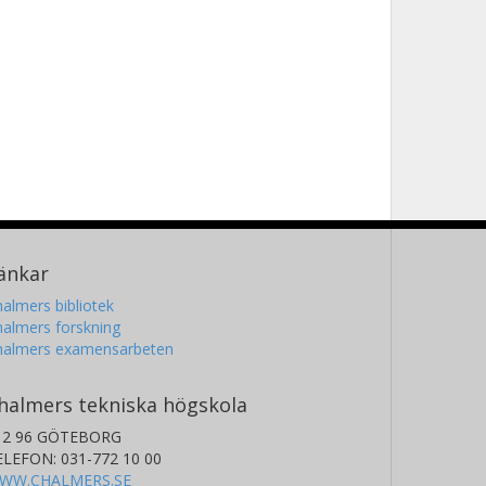
änkar
almers bibliotek
almers forskning
halmers examensarbeten
halmers tekniska högskola
12 96 GÖTEBORG
ELEFON: 031-772 10 00
WW.CHALMERS.SE