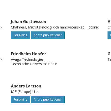
Johan Gustavsson
Å
ik
Chalmers, Mikroteknologi och nanovetenskap, Fotonik
Ch
Forskning
Andra publikationer
Friedhelm Hopfer
G
ik
Avago Technologies
Te
Technische Universität Berlin
Anders Larsson
IQE (Europe) Ltd.
Forskning
Andra publikationer