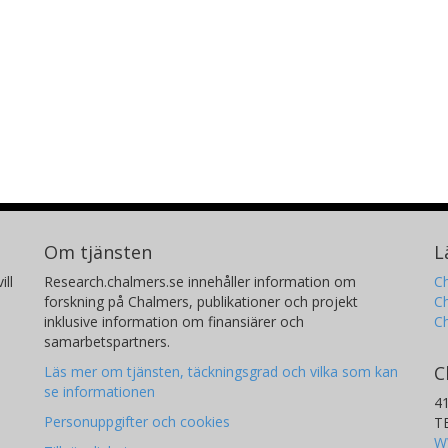
Om tjänsten
L
ill
Research.chalmers.se innehåller information om
Ch
forskning på Chalmers, publikationer och projekt
Ch
inklusive information om finansiärer och
C
samarbetspartners.
C
Läs mer om tjänsten, täckningsgrad och vilka som kan
se informationen
4
Personuppgifter och cookies
T
W