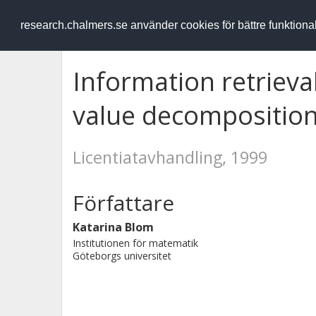
RESEARCH
.chalmers.se
research.chalmers.se använder cookies för bättre funktion
Information retrieva
value decomposition
Licentiatavhandling, 1999
Författare
Katarina Blom
Institutionen för matematik
Göteborgs universitet