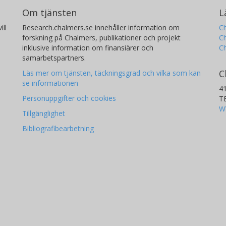
Om tjänsten
L
ill
Research.chalmers.se innehåller information om
Ch
forskning på Chalmers, publikationer och projekt
Ch
inklusive information om finansiärer och
C
samarbetspartners.
C
Läs mer om tjänsten, täckningsgrad och vilka som kan
se informationen
4
Personuppgifter och cookies
T
W
Tillgänglighet
Bibliografibearbetning