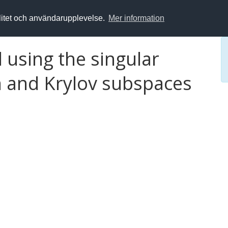
alitet och användarupplevelse.
Mer information
l using the singular
 and Krylov subspaces