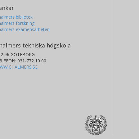
änkar
almers bibliotek
almers forskning
halmers examensarbeten
halmers tekniska högskola
12 96 GÖTEBORG
ELEFON: 031-772 10 00
WW.CHALMERS.SE