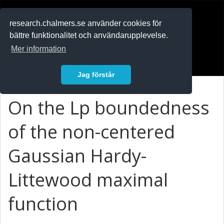
RESEARCH
.chalmers.se
research.chalmers.se använder cookies för
bättre funktionalitet och användarupplevelse.
In English
Mer information
Logga in
Jag förstår
On the Lp boundedness
of the non-centered
Gaussian Hardy-
Littewood maximal
function