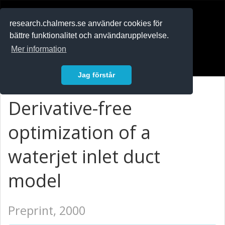
RESEARCH
.chalmers.se
research.chalmers.se använder cookies för
bättre funktionalitet och användarupplevelse.
In English
Mer information
Logga in
Jag förstår
Derivative-free
optimization of a
waterjet inlet duct
model
Preprint, 2000