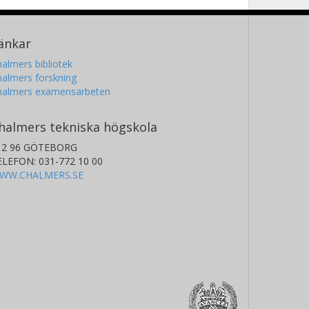
änkar
almers bibliotek
almers forskning
halmers examensarbeten
halmers tekniska högskola
12 96 GÖTEBORG
ELEFON: 031-772 10 00
WW.CHALMERS.SE