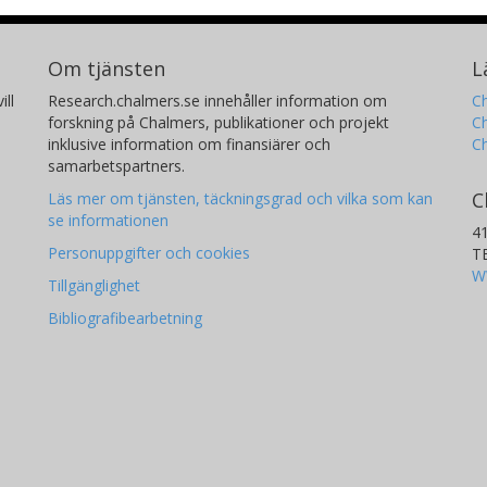
Om tjänsten
L
ill
Research.chalmers.se innehåller information om
Ch
forskning på Chalmers, publikationer och projekt
Ch
inklusive information om finansiärer och
C
samarbetspartners.
C
Läs mer om tjänsten, täckningsgrad och vilka som kan
se informationen
4
Personuppgifter och cookies
T
W
Tillgänglighet
Bibliografibearbetning