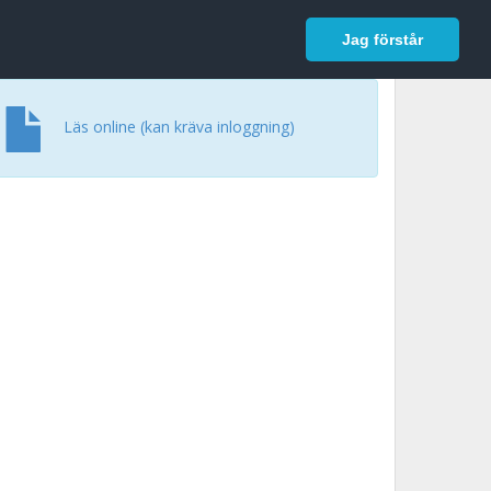
In English
Logga in
Jag förstår
Läs online (kan kräva inloggning)