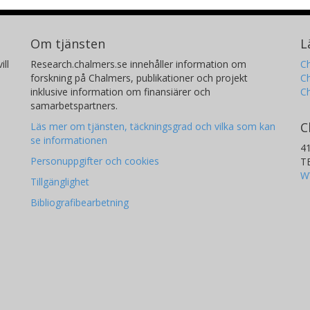
Om tjänsten
L
ill
Research.chalmers.se innehåller information om
Ch
forskning på Chalmers, publikationer och projekt
Ch
inklusive information om finansiärer och
C
samarbetspartners.
C
Läs mer om tjänsten, täckningsgrad och vilka som kan
se informationen
4
Personuppgifter och cookies
T
W
Tillgänglighet
Bibliografibearbetning