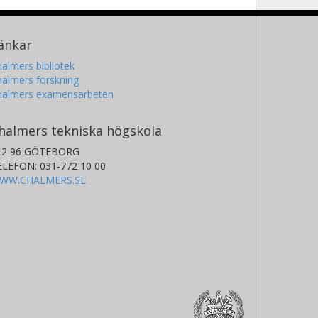
änkar
almers bibliotek
almers forskning
halmers examensarbeten
halmers tekniska högskola
12 96 GÖTEBORG
ELEFON: 031-772 10 00
WW.CHALMERS.SE