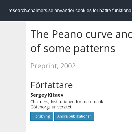
RESEARCH
.chalmers.se
research.chalmers.se använder cookies för bättre funktion
The Peano curve and
of some patterns
Preprint, 2002
Författare
Sergey Kitaev
Chalmers, Institutionen för matematik
Göteborgs universitet
Forskning
Andra publikationer