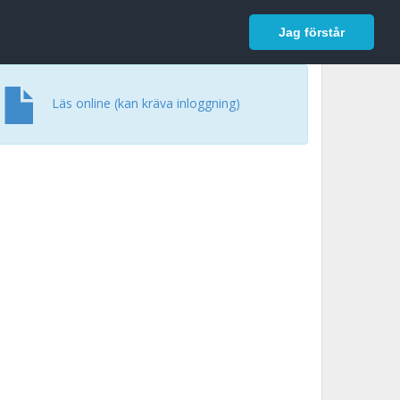
In English
Logga in
Jag förstår
Läs online (kan kräva inloggning)