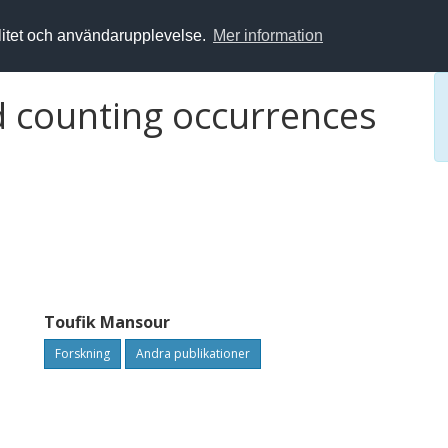
alitet och användarupplevelse.
Mer information
 counting occurrences
Toufik Mansour
Forskning
Andra publikationer