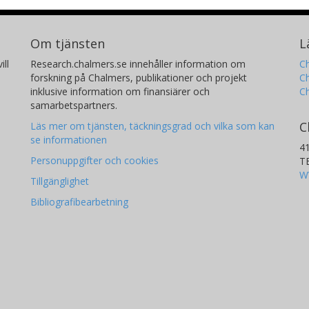
Om tjänsten
L
ill
Research.chalmers.se innehåller information om
Ch
forskning på Chalmers, publikationer och projekt
Ch
inklusive information om finansiärer och
C
samarbetspartners.
C
Läs mer om tjänsten, täckningsgrad och vilka som kan
se informationen
4
Personuppgifter och cookies
T
W
Tillgänglighet
Bibliografibearbetning