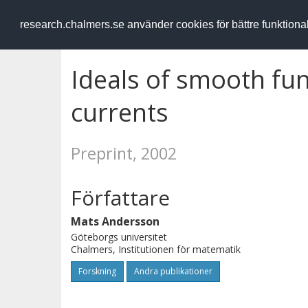
RESEARCH
.chalmers.se
research.chalmers.se använder cookies för bättre funktion
Ideals of smooth fu
currents
Preprint, 2002
Författare
Mats Andersson
Göteborgs universitet
Chalmers, Institutionen för matematik
Forskning
Andra publikationer