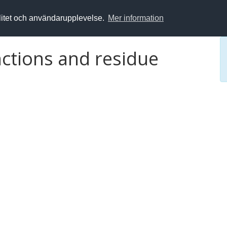
alitet och användarupplevelse.
Mer information
nctions and residue