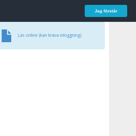
In English
Logga in
Jag förstår
Läs online (kan kräva inloggning)