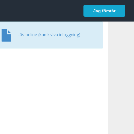
In English
Logga in
Jag förstår
Läs online (kan kräva inloggning)