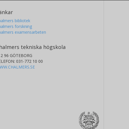
änkar
almers bibliotek
almers forskning
halmers examensarbeten
halmers tekniska högskola
12 96 GÖTEBORG
ELEFON: 031-772 10 00
WW.CHALMERS.SE