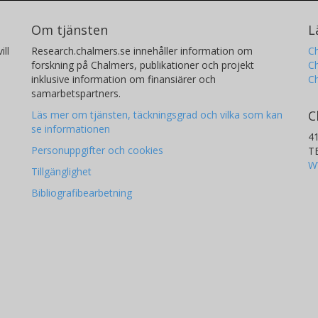
Om tjänsten
L
ill
Research.chalmers.se innehåller information om
Ch
forskning på Chalmers, publikationer och projekt
Ch
inklusive information om finansiärer och
C
samarbetspartners.
C
Läs mer om tjänsten, täckningsgrad och vilka som kan
se informationen
4
Personuppgifter och cookies
T
W
Tillgänglighet
Bibliografibearbetning