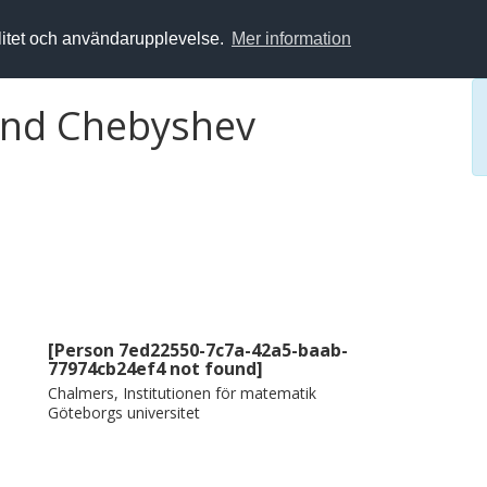
alitet och användarupplevelse.
Mer information
and Chebyshev
[Person 7ed22550-7c7a-42a5-baab-
77974cb24ef4 not found]
Chalmers, Institutionen för matematik
Göteborgs universitet