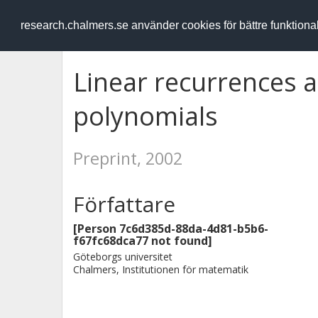
RESEARCH
.chalmers.se
research.chalmers.se använder cookies för bättre funktion
Linear recurrences 
polynomials
Preprint, 2002
Författare
[Person 7c6d385d-88da-4d81-b5b6-
f67fc68dca77 not found]
Göteborgs universitet
Chalmers, Institutionen för matematik