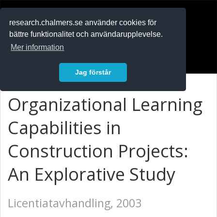
RESEARCH
.chalmers.se
research.chalmers.se använder cookies för
bättre funktionalitet och användarupplevelse.
In English
Mer information
Logga in
Jag förstår
Organizational Learning
Capabilities in
Construction Projects:
An Explorative Study
Licentiatavhandling, 2003