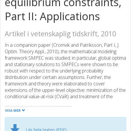
equilibrium constraints,
Part II: Applications
Artikel i vetenskaplig tidskrift, 2010
In a companion paper (Cromvik and Patriksson, Part I, J.
Optim. Theory Appl., 2010), the mathematical modeling
framework SMPEC was studied; in particular, global optima
and stationary solutions to SMPECs were shown to be
robust with respect to the underlying probability
distribution under certain assumptions. Further, the
framework and theory were elaborated to cover
extensions of the upper-level objective: minimization of the
conditional value-at-risk (CVaR) and treatment of the
multiobjective case. In this paper, we consider two
applications of these results: a classic traffic network
VISA MER
design problem, where travel costs are uncertain, and the
optimization of a treatment plan in intensity modulated
radiation therapy, where the machine parameters and the
Läs hela texten (PDF)