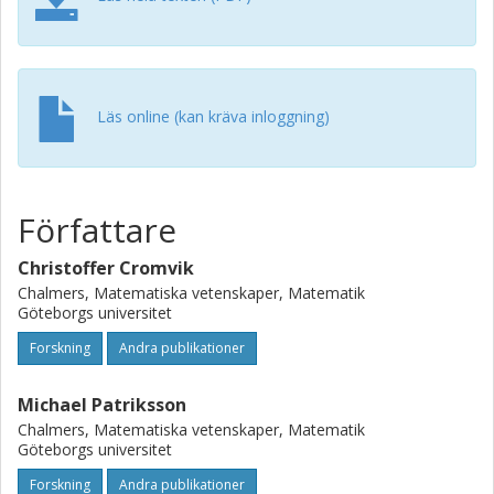
position of the organs are uncertain. Owing to the
generality of SMPEC, we can model these two very
different applications within the same framework. Our
findings illustrate the large potential in utilizing the SMPEC
formalism for modeling and analysis purposes; in
Läs online (kan kräva inloggning)
particular, information from scenarios in the lower-level
problem may provide very useful additional insights into a
particular application.
Författare
Christoffer Cromvik
Chalmers, Matematiska vetenskaper, Matematik
Göteborgs universitet
Forskning
Andra publikationer
Michael Patriksson
Chalmers, Matematiska vetenskaper, Matematik
Göteborgs universitet
Forskning
Andra publikationer