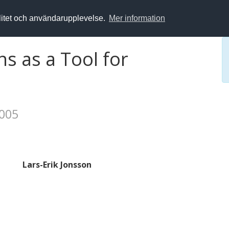
alitet och användarupplevelse.
Mer information
ns as a Tool for
2005
Lars-Erik Jonsson