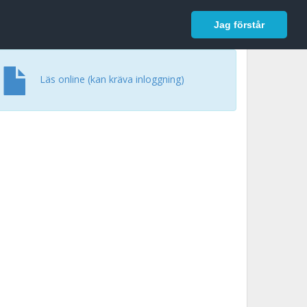
In English
Logga in
Jag förstår
Läs online (kan kräva inloggning)