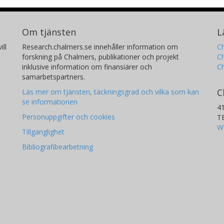
Om tjänsten
L
ill
Research.chalmers.se innehåller information om
Ch
forskning på Chalmers, publikationer och projekt
Ch
inklusive information om finansiärer och
C
samarbetspartners.
C
Läs mer om tjänsten, täckningsgrad och vilka som kan
se informationen
4
Personuppgifter och cookies
T
W
Tillgänglighet
Bibliografibearbetning