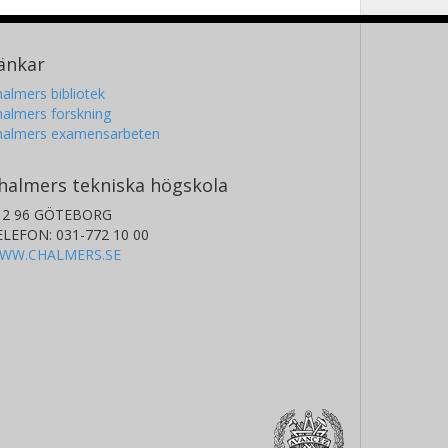
änkar
almers bibliotek
almers forskning
halmers examensarbeten
halmers tekniska högskola
12 96 GÖTEBORG
ELEFON: 031-772 10 00
WW.CHALMERS.SE