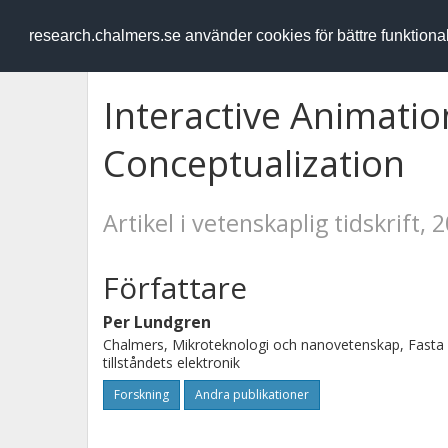
RESEARCH
.chalmers.se
research.chalmers.se använder cookies för bättre funktion
Interactive Animatio
Conceptualization
Artikel i vetenskaplig tidskrift, 
Författare
Per Lundgren
Chalmers, Mikroteknologi och nanovetenskap, Fasta
tillståndets elektronik
Forskning
Andra publikationer