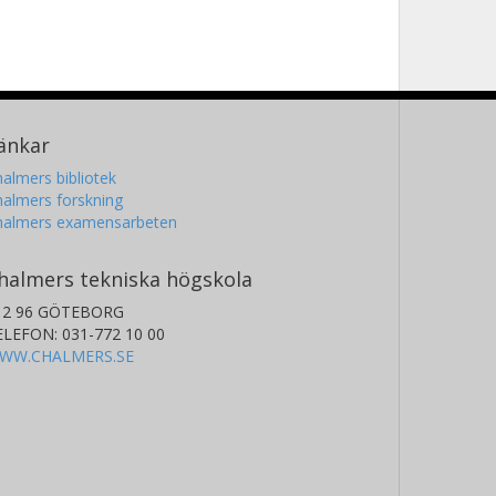
änkar
almers bibliotek
almers forskning
halmers examensarbeten
halmers tekniska högskola
12 96 GÖTEBORG
ELEFON: 031-772 10 00
WW.CHALMERS.SE