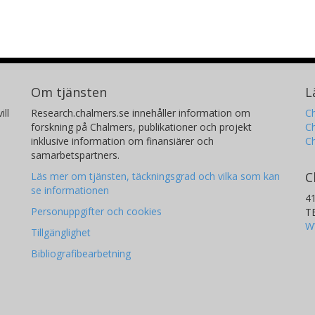
Om tjänsten
L
ill
Research.chalmers.se innehåller information om
Ch
forskning på Chalmers, publikationer och projekt
Ch
inklusive information om finansiärer och
C
samarbetspartners.
C
Läs mer om tjänsten, täckningsgrad och vilka som kan
se informationen
4
Personuppgifter och cookies
T
W
Tillgänglighet
Bibliografibearbetning