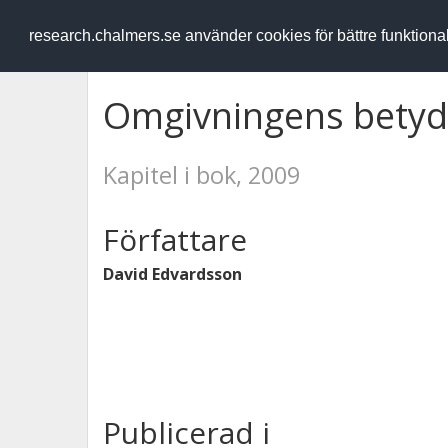
RESEARCH
.chalmers.se
research.chalmers.se använder cookies för bättre funktion
Omgivningens betyde
Kapitel i bok, 2009
Författare
David Edvardsson
Publicerad i