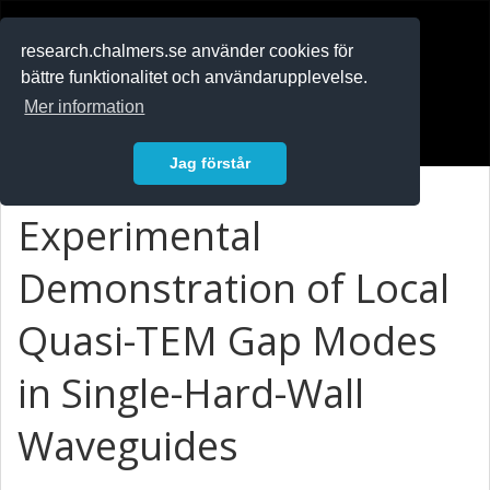
RESEARCH
.chalmers.se
research.chalmers.se använder cookies för
bättre funktionalitet och användarupplevelse.
In English
Mer information
Logga in
Jag förstår
Experimental
Demonstration of Local
Quasi-TEM Gap Modes
in Single-Hard-Wall
Waveguides