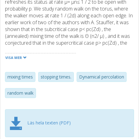
refreshes its status at rate μ= μn≤ 1 / 2 to be open with
probability p. We study random walk on the torus, where
the walker moves at rate 1 / (2d) along each open edge. In
earlier work of two of the authors with A. Stauffer, it was
shown that in the subcritical case p< pc(Zd) , the
(annealed) mixing time of the walk is Θ (n2/ μ) , and it was
conjectured that in the supercritical case p> pc(Zd) , the
mixing time is Θ (n2+ 1 / μ) ; here the implied constants
depend only on d and p. We prove a quenched (and hence
VISA MER
annealed) version of this conjecture up to a poly-
logarithmic factor under the assumption θ(p) > 1 / 2. When
θ(p) > 0 , we prove a version of this conjecture for an
mixing times
stopping times.
Dynamical percolation
alternative notion of mixing time involving randomised
stopping times. The latter implies sharp (up to poly-
random walk
logarithmic factors) upper bounds on exit times of large
balls throughout the supercritical regime. Our proofs are
based on percolation results (e.g., the Grimmett–
Marstrand Theorem) and an analysis of the volume-biased
Läs hela texten (PDF)
evolving set process; the key point is that typically, the
evolving set has a substantial intersection with the giant
percolation cluster at many times. This allows us to use