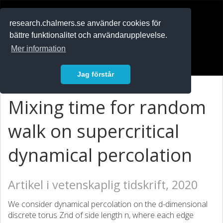
RESEARCH
.chalmers.se
research.chalmers.se använder cookies för
bättre funktionalitet och användarupplevelse.
In English
Mer information
Logga in
Jag förstår
Mixing time for random
walk on supercritical
dynamical percolation
Artikel i vetenskaplig tidskrift, 2020
We consider dynamical percolation on the d-dimensional
discrete torus Znd of side length n, where each edge