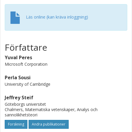
precise isoperimetric properties of the cluster (due to G.
Pete) to infer rapid growth of the evolving set, which in turn
Läs online (kan kräva inloggning)
yields the upper bound on the mixing time.
Författare
Yuval Peres
Microsoft Corporation
Perla Sousi
University of Cambridge
Jeffrey Steif
Göteborgs universitet
Chalmers, Matematiska vetenskaper, Analys och
sannolikhetsteori
Forskning
Andra publikationer