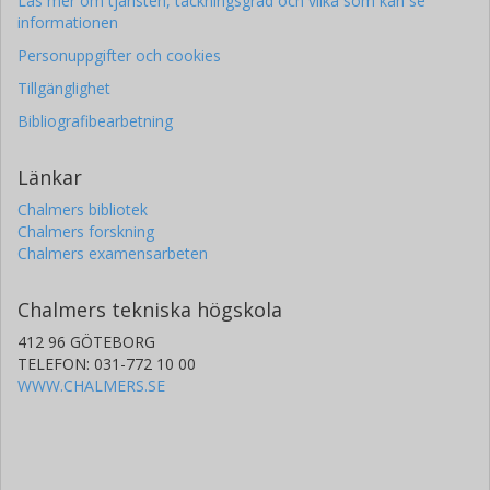
Läs mer om tjänsten, täckningsgrad och vilka som kan se
informationen
Personuppgifter och cookies
Tillgänglighet
Bibliografibearbetning
Länkar
Chalmers bibliotek
Chalmers forskning
Chalmers examensarbeten
Chalmers tekniska högskola
412 96 GÖTEBORG
TELEFON: 031-772 10 00
WWW.CHALMERS.SE