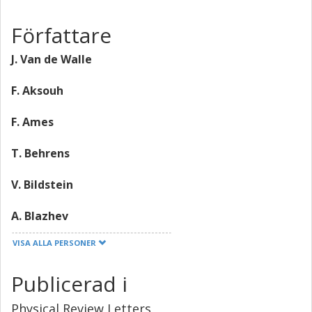
Författare
J. Van de Walle
F. Aksouh
F. Ames
T. Behrens
V. Bildstein
A. Blazhev
VISA ALLA PERSONER
J. Cederkall
Publicerad i
E. Clement
Physical Review Letters
T. E. Cocolios