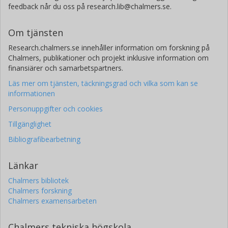
feedback når du oss på research.lib@chalmers.se.
D. Habs
Om tjänsten
K. Heyde
Research.chalmers.se innehåller information om forskning på
Chalmers, publikationer och projekt inklusive information om
G. Huber
finansiärer och samarbetspartners.
Läs mer om tjänsten, täckningsgrad och vilka som kan se
M. Huyse
informationen
Personuppgifter och cookies
F. Ibrahim
Tillgänglighet
O. Ivanov
Bibliografibearbetning
J. Iwanicki
Länkar
Chalmers bibliotek
J. Jolie
Chalmers forskning
Chalmers examensarbeten
O. Kester
Chalmers tekniska högskola