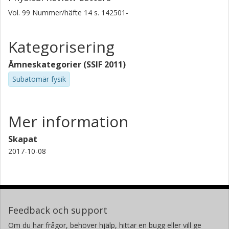
Vol. 99
Nummer/häfte
14
s.
142501-
T. Davinson
Kategorisering
P. Delahaye
Ämneskategorier (SSIF 2011)
J. Eberth
Subatomär fysik
A. Ekstrom
D. V. Fedorov
Mer information
V. N. Fedosseev
Skapat
2017-10-08
L. M. Fraile
S. Franchoo
R. Gernhauser
Feedback och support
Om du har frågor, behöver hjälp, hittar en bugg eller vill ge
G. Georgiev