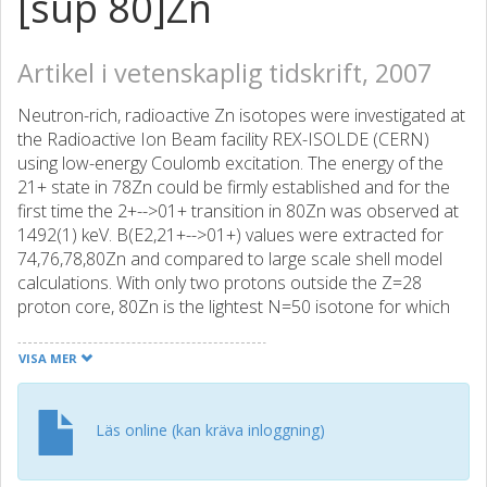
[sup 80]Zn
Artikel i vetenskaplig tidskrift, 2007
Neutron-rich, radioactive Zn isotopes were investigated at
the Radioactive Ion Beam facility REX-ISOLDE (CERN)
using low-energy Coulomb excitation. The energy of the
21+ state in 78Zn could be firmly established and for the
first time the 2+-->01+ transition in 80Zn was observed at
1492(1) keV. B(E2,21+-->01+) values were extracted for
74,76,78,80Zn and compared to large scale shell model
calculations. With only two protons outside the Z=28
proton core, 80Zn is the lightest N=50 isotone for which
spectroscopic information has been obtained to date.
Two sets of advanced shell model calculations reproduce
VISA MER
the observed B(E2) systematics. The results for N=50
isotones indicate a good N=50 shell closure and a strong
Z=28 proton core polarization. The new results serve as
Läs online (kan kräva inloggning)
benchmarks to establish theoretical models, predicting the
nuclear properties of the doubly magic nucleus 78Ni.