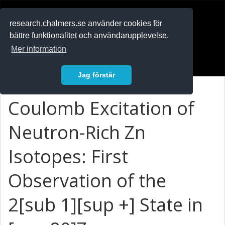
RESEARCH
.chalmers.se
research.chalmers.se använder cookies för
bättre funktionalitet och användarupplevelse.
In English
Mer information
Logga in
Jag förstår
Coulomb Excitation of
Neutron-Rich Zn
Isotopes: First
Observation of the
2[sub 1][sup +] State in