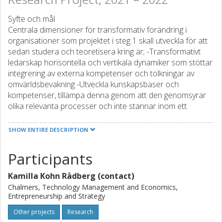
Syfte och mål
Centrala dimensioner för transformativ förändring i
organisationer som projektet i steg 1 skall utveckla för att
sedan studera och teoretisera kring är; -Transformativt
ledarskap horisontella och vertikala dynamiker som stöttar
integrering av externa kompetenser och tolkningar av
omvärldsbevakning -Utveckla kunskapsbaser och
kompetenser, tillämpa denna genom att den genomsyrar
olika relevanta processer och inte stannar inom ett
område. -Internalisering ny kunskap i organisationen så att
agerade på den nya kunskapen möjliggörs.
SHOW ENTIRE DESCRIPTION
Förväntade effekter och resultat
Participants
Medverkande behovsägare i detta projektförslag är
Chalmers, Zynka Group och Gabriellii Development AB.
Kamilla Kohn Rådberg (contact)
Härmed säkerställer vi att nå ett flertal aktörer på ett
omfattande sätt i vidareutveckling av kunskap om
Chalmers, Technology Management and Economics,
Entrepreneurship and Strategy
transformativ förändring, såväl teoretiskt som praktiskt.
Other projects
Research
Planerat upplägg och genomförande