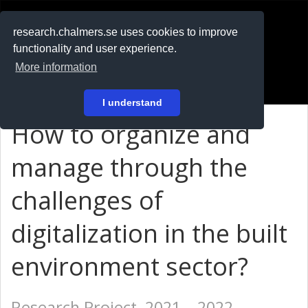
RESEARCH
.chalmers.se
research.chalmers.se uses cookies to improve
functionality and user experience.
På svenska
More information
Login
I understand
How to organize and
manage through the
challenges of
digitalization in the built
environment sector?
Research Project, 2021 – 2022