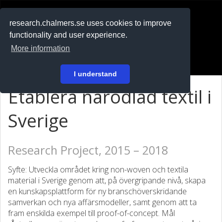
RESEARCH
.chalmers.se
research.chalmers.se uses cookies to improve
functionality and user experience.
På svenska
More information
Login
I understand
Etablera närodlad textil i
Sverige
Research Project, 2015 – 2018
Syfte: Utveckla området kring non-woven och textila
material i Sverige genom att, på övergripande nivå, skapa
en kunskapsplattform för ny branschöverskridande
samverkan och nya affärsmodeller, samt genom att ta
fram enskilda exempel till proof-of-concept. Mål