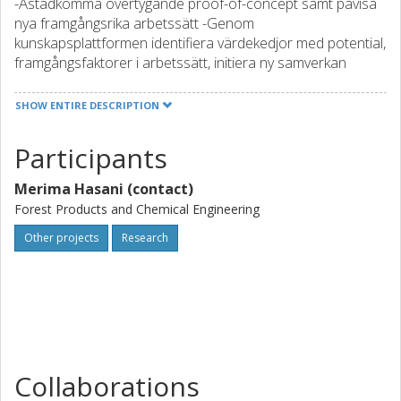
-Åstadkomma övertygande proof-of-concept samt påvisa
nya framgångsrika arbetssätt -Genom
kunskapsplattformen identifiera värdekedjor med potential,
framgångsfaktorer i arbetssätt, initiera ny samverkan
utanför projektet -Illustrera global marknadspotential och
etablera kunskap för ökad innovationsförmåga.
SHOW ENTIRE DESCRIPTION
Participants
Merima Hasani (contact)
Forest Products and Chemical Engineering
Other projects
Research
Collaborations