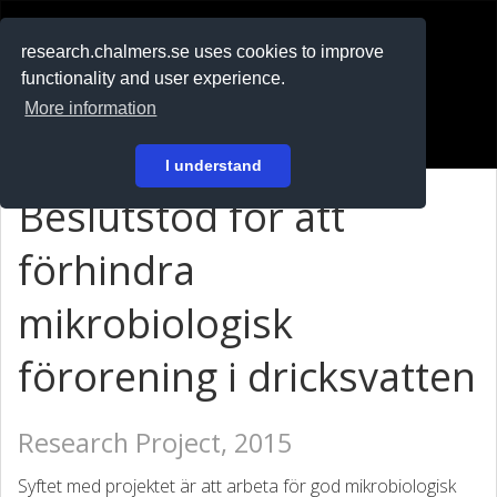
RESEARCH
.chalmers.se
research.chalmers.se uses cookies to improve
functionality and user experience.
På svenska
More information
Login
I understand
Beslutstöd för att
förhindra
mikrobiologisk
förorening i dricksvatten
Research Project, 2015
Syftet med projektet är att arbeta för god mikrobiologisk