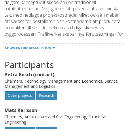
tidigare konceptuellt skede än i en traditionell
totalentreprenad. Möjligheten att påverka utfallet minskar i
takt med nedlagda projektkostnader vilket också innebär
att värdet för beställaren och kostnaderna att producera
produkten till stor del definieras i tidiga skeden av
byggprocessen. Trafikverket skapar nya förutsättningar för
samverkan mellan beställare, konsult och entreprenör
genom nya upphandlingsformer. Dessa nya
SHOW ENTIRE DESCRIPTION
förutsättningar får konsekvenser för hur projektering med
samverkan på hög nivå genomförs på projektnivå. Frågor
Participants
om nya ansvarsområden, nya roller, projektorganisationen
som team, motkrafter och framgångsfaktorer och
Petra Bosch (contact)
genomförande risker på projektnivå blir viktigt att studera. I
Chalmers, Technology Management and Economics, Service
detta projekt vill vi studera dessa konsekvenser och ge
Management and Logistics
branschen rekommendationer hur dessa tre discipliner
Other projects
Research
kan utveckla sin samverka – i samklang med den digitala
utvecklingen.
Mats Karlsson
Chalmers, Architecture and Civil Engineering, Structural
Syftet är att studera hur man genomför projekt med
Engineering
Kontraktsform samverkansnivå hög på projektnivå i termer