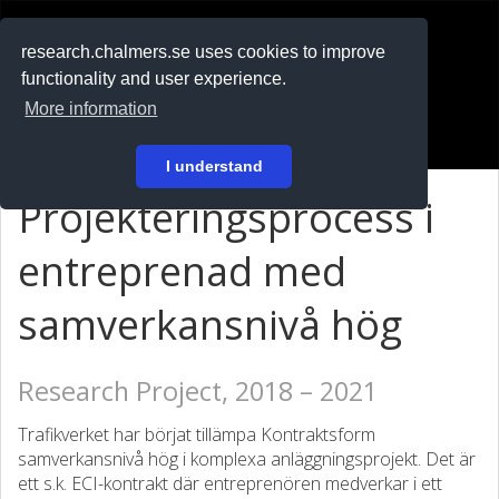
RESEARCH
.chalmers.se
research.chalmers.se uses cookies to improve
functionality and user experience.
På svenska
More information
Login
I understand
Projekteringsprocess i
entreprenad med
samverkansnivå hög
Research Project, 2018 – 2021
Trafikverket har börjat tillämpa Kontraktsform
samverkansnivå hög i komplexa anläggningsprojekt. Det är
ett s.k. ECI-kontrakt där entreprenören medverkar i ett