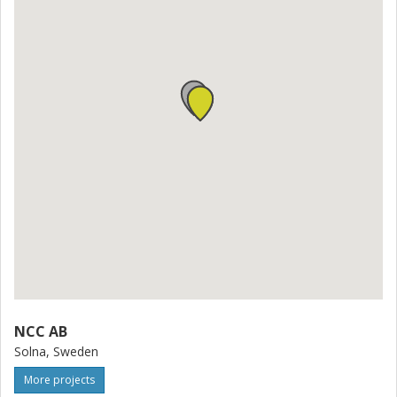
entreprenör på projektnivå.
NCC AB
Solna, Sweden
More projects