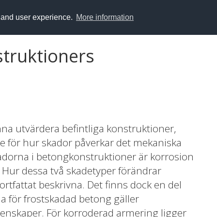
y and user experience.
More information
truktioners
nna utvärdera befintliga konstruktioner,
se för hur skador påverkar det mekaniska
kadorna i betongkonstruktioner är korrosion
 Hur dessa två skadetyper förändrar
rtfattat beskrivna. Det finns dock en del
a för frostskadad betong gäller
genskaper. För korroderad armering ligger