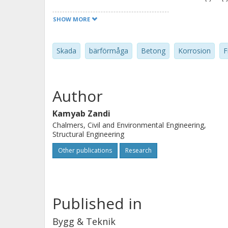
osäkerheten i vidhäftningsegenskapern
SHOW MORE
armeringens seghet.
Skada
bärförmåga
Betong
Korrosion
F
Author
Kamyab Zandi
Chalmers, Civil and Environmental Engineering,
Structural Engineering
Other publications
Research
Published in
Bygg & Teknik