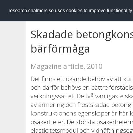
RESEARCH
.chalmers.se
research.chalmers.se uses cookies to improve functionalit
Skadade betongkons
bärförmåga
Magazine article, 2010
Det finns ett ökande behov av att ku
och därför behövs en bättre förståel
verkningssättet. De två vanligaste s
av armering och frostskadad betong.
konstruktionens egenskaper är här ko
osäkerheter. De största osäkerhetern
elasticitetsmodul och vidhäftningse