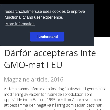
RESEARCH
.chalmers.se
research.chalmers.se uses cookies to improve
functionality and user experience.
På svenska
More information
Login
I understand
Därför accepteras inte
GMO-mat i EU
Magazine article, 2016
Artikeln sammanfattar den ändring i attityden till genteknisk
modifiering av växter för livsmedelsproduktion som
uppträdde inom EU runt 1995 och framåt, och som kom
att bestämma den negativa hållning som sedan dess har i