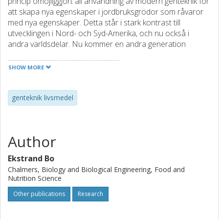
princip omöjliggjort all användning av modern genteknik för
att skapa nya egenskaper i jordbruksgrödor som råvaror
med nya egenskaper. Detta står i stark kontrast till
utvecklingen i Nord- och Syd-Amerika, och nu också i
andra världsdelar. Nu kommer en andra generation
gentekniker med bl a CRISPR/CAS som behöver en
uppdatering av lagstiftningen, men ännu har EU-
SHOW MORE
kommissionen inte tagit ställning, och under tiden råder ett
vacuum, där Sverige som första land inom EU har uttalat
sig om att användning av dessa tekniker inte leder till GMO
genteknik livsmedel
i klassisk bemärkelse.
Author
Ekstrand Bo
Chalmers, Biology and Biological Engineering, Food and
Nutrition Science
Other publications
Research