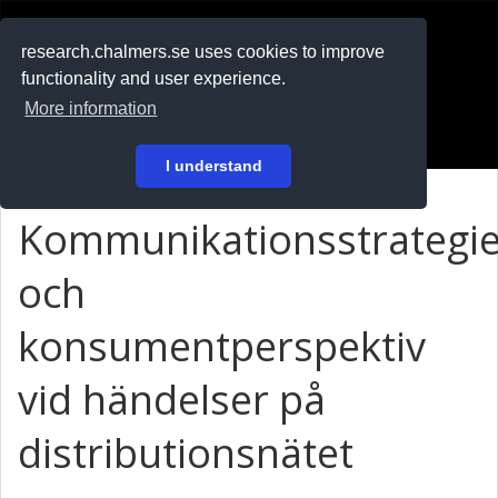
RESEARCH
.chalmers.se
research.chalmers.se uses cookies to improve
functionality and user experience.
På svenska
More information
Login
I understand
Kommunikationsstrategie
och
konsumentperspektiv
vid händelser på
distributionsnätet