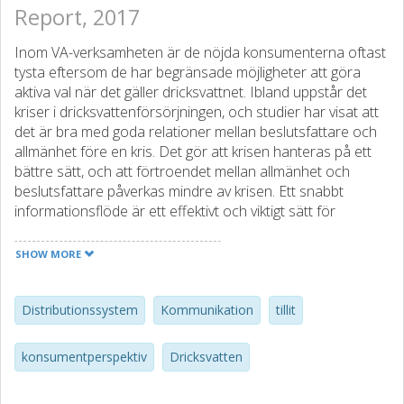
Report, 2017
Inom VA-verksamheten är de nöjda konsumenterna oftast
tysta eftersom de har begränsade möjligheter att göra
aktiva val när det gäller dricksvattnet. Ibland uppstår det
kriser i dricksvattenförsörjningen, och studier har visat att
det är bra med goda relationer mellan beslutsfattare och
allmänhet före en kris. Det gör att krisen hanteras på ett
bättre sätt, och att förtroendet mellan allmänhet och
beslutsfattare påverkas mindre av krisen. Ett snabbt
informationsflöde är ett effektivt och viktigt sätt för
vattenleverantören att minska de negativa sociala
konsekvenserna av ett sjukdomsutbrott, förutsatt att man
SHOW MORE
har allmänhetens förtroende. Kvaliteten på den
information som kommuniceras är avgörande för
konsumenternas förtroende. Tidigare studier av
Distributionssystem
Kommunikation
tillit
krishantering har genomförts efter större händelser, som
vattenburna sjukdomsutbrott. En studie i Lilla Edet efter
konsumentperspektiv
Dricksvatten
norovirusutbrottet år 2008 visade att de som upplevde att
informationen var av hög kvalitet också var de som