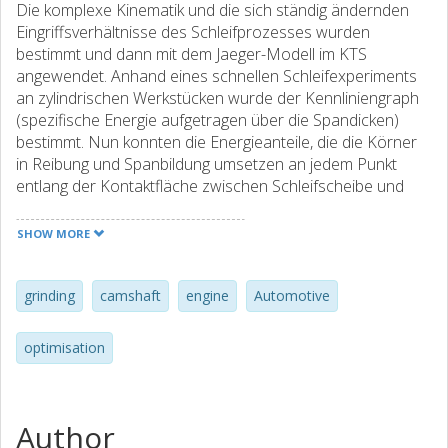
Die komplexe Kinematik und die sich ständig ändernden
Eingriffsverhältnisse des Schleifprozesses wurden
bestimmt und dann mit dem Jaeger-Modell im KTS
angewendet. Anhand eines schnellen Schleifexperiments
an zylindrischen Werkstücken wurde der Kennliniengraph
(spezifische Energie aufgetragen über die Spandicken)
bestimmt. Nun konnten die Energieanteile, die die Körner
in Reibung und Spanbildung umsetzen an jedem Punkt
entlang der Kontaktfläche zwischen Schleifscheibe und
Werkstück gegenübergestellt werden. Infolgedessen
konnte die erzeugte Wärmemenge bestimmt werden.
SHOW MORE
Diese Kurve lieferte die Eingangsdaten für das Model zur
Suche nach den optimalen Bedingungen.
grinding
camshaft
engine
Automotive
optimisation
Author