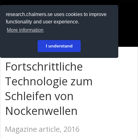
RESEARCH
.chalmers.se
research.chalmers.se uses cookies to improve
functionality and user experience.
På svenska
More information
Login
I understand
Fortschrittliche
Technologie zum
Schleifen von
Nockenwellen
Magazine article, 2016