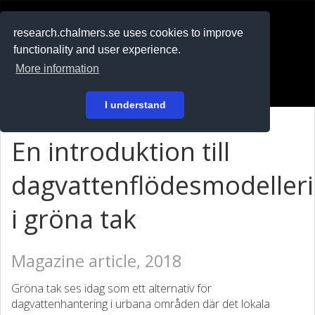
RESEARCH
.chalmers.se
research.chalmers.se uses cookies to improve
functionality and user experience.
På svenska
More information
Login
I understand
En introduktion till
dagvattenflödesmodeller
i gröna tak
Magazine article, 2018
Gröna tak ses idag som ett alternativ för
dagvattenhantering i urbana områden där det lokala