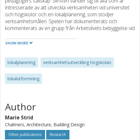
pedagogers sällskap. Skriften vänder sig till alla som är
intresserade av att utveckla verksamheten vid universitet
och högskolor och en lokalplanering, som stödjer
verksamhetsmålen. Spelen har dokumenterats och
kommenterats av en grupp från Arbetslivets bebyggelse vid
Chalmers tekniska högskola. Detta är landets enda
högskoleenhet för forskning och undervisning om
SHOW MORE
arbetslokaler. Gruppen bestod av arkitekt Marie Strid,
doktorand Göran A Lindahl och docent Jan Ahlin.
Dokumentationen har beställts av Högskoleverkets
lokalplanering
verksamhetsutveckling högskolan
utvecklingsavdelning genom projektledare Johannes
Hylander. Vi hoppas att skriften ska stimulera till fortsatt
lokalutformning
diskussion kring det ämne som här tas upp, nämligen
utvecklingen av högskolornas arbetsformer och pedagogik
relaterad till en lokalplanering och lokalutformning, som
främjar och stödjer verksamhetsmålen.
Author
Marie Strid
Chalmers, Architecture, Building Design
Other publications
Research