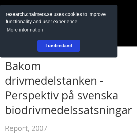
RESEARCH
.chalmers.se
research.chalmers.se uses cookies to improve
functionality and user experience.
På svenska
More information
Login
I understand
Bakom
drivmedelstanken -
Perspektiv på svenska
biodrivmedelssatsningar
Report, 2007