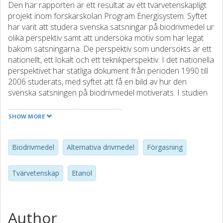
Den här rapporten är ett resultat av ett tvärvetenskapligt
projekt inom forskarskolan Program Energisystem. Syftet
har varit att studera svenska satsningar på biodrivmedel ur
olika perspektiv samt att undersöka motiv som har legat
bakom satsningarna. De perspektiv som undersökts är ett
nationellt, ett lokalt och ett teknikperspektiv. I det nationella
perspektivet har statliga dokument från perioden 1990 till
2006 studerats, med syftet att få en bild av hur den
svenska satsningen på biodrivmedel motiverats. I studien
undersöktes vilka argument som förs fram för och emot
att använda biomassa till driv¬medelsframställning. Av
SHOW MORE
speciellt intresse har varit argument med anknytning till
resurs- och kostnadseffektivitet. Viktiga argument som
framfördes för drivmedelssatsningen var jordbrukspolitiska
Biodrivmedel
Alternativa drivmedel
Förgasning
överväganden, försörjningstrygghet och klimatnytta. Flera
gånger nämns att frågan om hur biomasseresurserna
Tvärvetenskap
Etanol
används på ett så resurseffektivt sätt som möjligt borde
utredas, men någon sådan utredning blev aldrig av. Det
lokala perspektivet har studerats genom att undersöka
Linköpings övergång till biogasdrift i tätortsbussarna.
Author