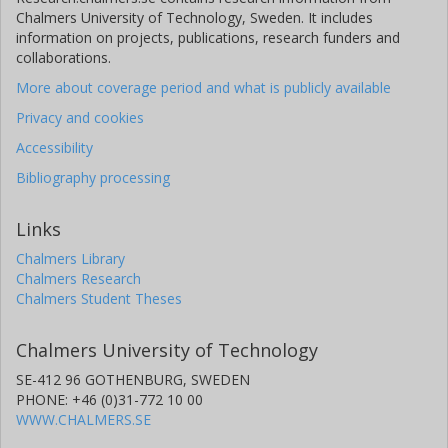
överskottsvärme hanteras stor betydelse. Olika studier
Chalmers University of Technology, Sweden. It includes
tenderar att hantera dessa saker på olika sätt, vilket gör
information on projects, publications, research funders and
det mycket svårt att göra relevanta jämförelser. I den
collaborations.
avslutande diskussionen resoneras kring de olika
More about coverage period and what is publicly available
perspektiven på svenska biodrivmedelssatsningar med
hjälp av tre teman; klimatpåverkan, oljeberoende och
Privacy and cookies
försörjningstrygghet samt nyckeltal för att jämföra
Accessibility
biodrivmedel. Såväl likheter som skillnader mellan
Bibliography processing
perspektiven har påvisats, och det har funnits svårt att
urskilja en röd tråd i den svenska biodrivmedelssatsningen.
Likaså kan motiven till biodrivmedelssatsningarna
Links
ifrågasättas; vilka argument som påverkat satsningarna
Chalmers Library
skiljer sig åt i respektive perspektiv, och tenderar även att
Chalmers Research
förändras med tiden.
Chalmers Student Theses
Chalmers University of Technology
SE-412 96 GOTHENBURG, SWEDEN
PHONE: +46 (0)31-772 10 00
WWW.CHALMERS.SE