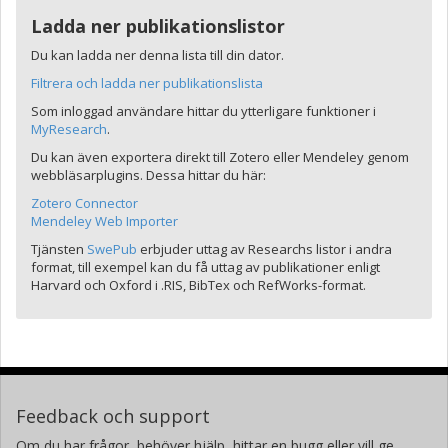
Ladda ner publikationslistor
Du kan ladda ner denna lista till din dator.
Filtrera och ladda ner publikationslista
Som inloggad användare hittar du ytterligare funktioner i
MyResearch
.
Du kan även exportera direkt till Zotero eller Mendeley genom
webbläsarplugins. Dessa hittar du här:
Zotero Connector
Mendeley Web Importer
Tjänsten
SwePub
erbjuder uttag av Researchs listor i andra
format, till exempel kan du få uttag av publikationer enligt
Harvard och Oxford i .RIS, BibTex och RefWorks-format.
Feedback och support
Om du har frågor, behöver hjälp, hittar en bugg eller vill ge