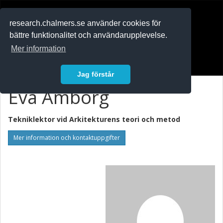
RESEARCH
.chalmers.se
research.chalmers.se använder cookies för
bättre funktionalitet och användarupplevelse.
In English
Mer information
Logga in
Jag förstår
Eva Amborg
Tekniklektor vid
Arkitekturens teori och metod
Mer information och kontaktuppgifter