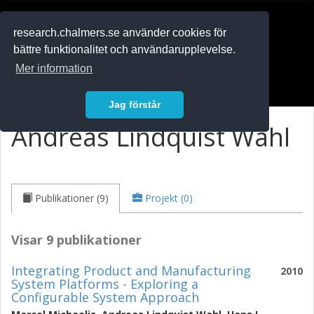
RESEARCH
.chalmers.se
research.chalmers.se använder cookies för
bättre funktionalitet och användarupplevelse.
In English
Mer information
Logga in
Jag förstår
Andreas Lindquist Wahl
Publikationer (9)
Projekt (0)
Visar 9 publikationer
Integrating Product and Manufacturing
2010
System Platforms - Exploring a
Configurable System Approach