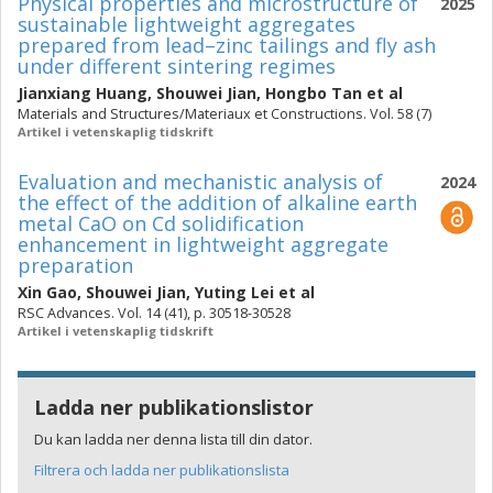
Physical properties and microstructure of
2025
sustainable lightweight aggregates
prepared from lead–zinc tailings and fly ash
under different sintering regimes
Jianxiang Huang
,
Shouwei Jian
,
Hongbo Tan
et al
Materials and Structures/Materiaux et Constructions. Vol. 58 (7)
Artikel i vetenskaplig tidskrift
Evaluation and mechanistic analysis of
2024
the effect of the addition of alkaline earth
metal CaO on Cd solidification
enhancement in lightweight aggregate
preparation
Xin Gao
,
Shouwei Jian
,
Yuting Lei
et al
RSC Advances. Vol. 14 (41), p. 30518-30528
Artikel i vetenskaplig tidskrift
Ladda ner publikationslistor
Du kan ladda ner denna lista till din dator.
Filtrera och ladda ner publikationslista