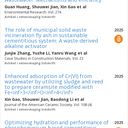
Guan Huang
,
Shouwei Jian
,
Xin Gao
et al
Environmental Research. Vol. 274
Artikel i vetenskaplig tidskrift
The role of municipal solid waste
2025
incineration fly ash in sustainable
cementitious system: A waste-derived
alkaline activator
Junjie Zhang
,
Yuzhe Li
,
Yanru Wang
et al
Case Studies in Construction Materials. Vol. 23
Artikel i vetenskaplig tidskrift
Enhanced adsorption of Cr(VI) from
2025
wastewater by utilizing sludge and reed
to prepare ceramsite modified with
Fe<inf>3</inf>O<inf>4</inf>
Xin Gao
,
Shouwei Jian
,
Baodong Li
et al
Journal of the American Ceramic Society. Vol. 108 (4)
Artikel i vetenskaplig tidskrift
Optimizing hydration and performance of
2025
phosphogypsum based cementitious