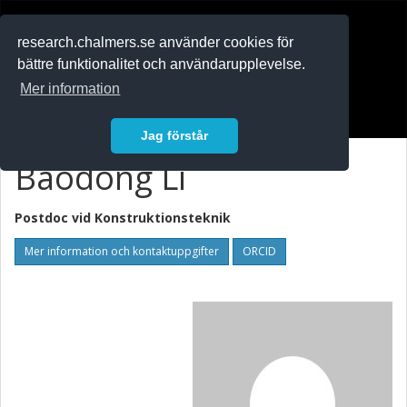
RESEARCH
.chalmers.se
research.chalmers.se använder cookies för
bättre funktionalitet och användarupplevelse.
In English
Mer information
Logga in
Jag förstår
Baodong Li
Postdoc vid
Konstruktionsteknik
Mer information och kontaktuppgifter
ORCID