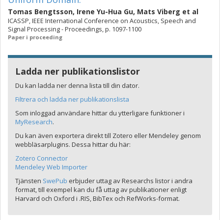
Tomas Bengtsson
,
Irene Yu-Hua Gu
,
Mats Viberg
et al
ICASSP, IEEE International Conference on Acoustics, Speech and
Signal Processing - Proceedings, p. 1097-1100
Paper i proceeding
Ladda ner publikationslistor
Du kan ladda ner denna lista till din dator.
Filtrera och ladda ner publikationslista
Som inloggad användare hittar du ytterligare funktioner i
MyResearch
.
Du kan även exportera direkt till Zotero eller Mendeley genom
webbläsarplugins. Dessa hittar du här:
Zotero Connector
Mendeley Web Importer
Tjänsten
SwePub
erbjuder uttag av Researchs listor i andra
format, till exempel kan du få uttag av publikationer enligt
Harvard och Oxford i .RIS, BibTex och RefWorks-format.