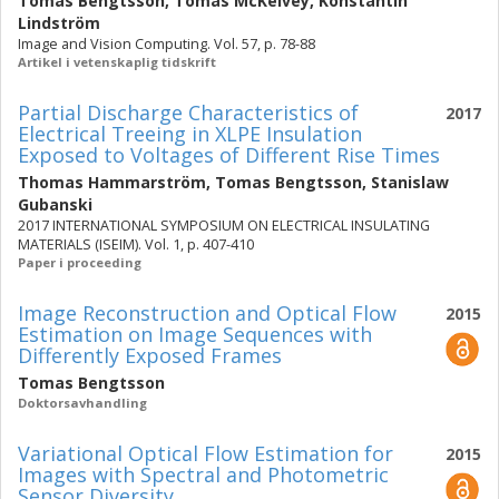
Tomas Bengtsson
,
Tomas McKelvey
,
Konstantin
Lindström
Image and Vision Computing. Vol. 57, p. 78-88
Artikel i vetenskaplig tidskrift
Partial Discharge Characteristics of
2017
Electrical Treeing in XLPE Insulation
Exposed to Voltages of Different Rise Times
Thomas Hammarström
,
Tomas Bengtsson
,
Stanislaw
Gubanski
2017 INTERNATIONAL SYMPOSIUM ON ELECTRICAL INSULATING
MATERIALS (ISEIM). Vol. 1, p. 407-410
Paper i proceeding
Image Reconstruction and Optical Flow
2015
Estimation on Image Sequences with
Differently Exposed Frames
Tomas Bengtsson
Doktorsavhandling
Variational Optical Flow Estimation for
2015
Images with Spectral and Photometric
Sensor Diversity