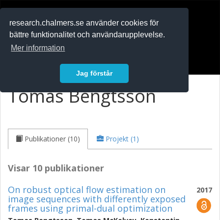
RESEARCH
.chalmers.se
research.chalmers.se använder cookies för
bättre funktionalitet och användarupplevelse.
In English
Mer information
Logga in
Jag förstår
Tomas Bengtsson
Publikationer (10)
Projekt (1)
Visar 10 publikationer
On robust optical flow estimation on
2017
image sequences with differently exposed
frames using primal-dual optimization