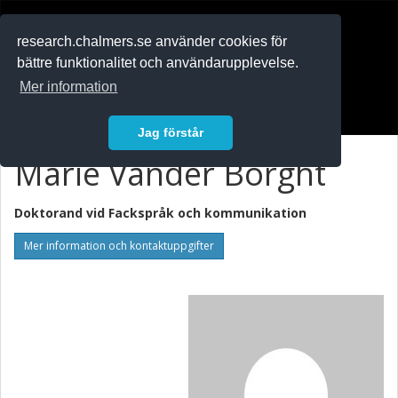
RESEARCH
.chalmers.se
research.chalmers.se använder cookies för
bättre funktionalitet och användarupplevelse.
In English
Mer information
Logga in
Jag förstår
Marie Vander Borght
Doktorand vid
Fackspråk och kommunikation
Mer information och kontaktuppgifter