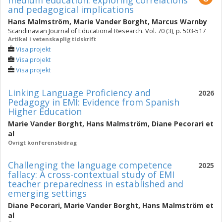
medium education: exploring correlations
and pedagogical implications
Hans Malmström
,
Marie Vander Borght
,
Marcus Warnby
Scandinavian Journal of Educational Research. Vol. 70 (3), p. 503-517
Artikel i vetenskaplig tidskrift
Visa projekt
Visa projekt
Visa projekt
Linking Language Proficiency and
2026
Pedagogy in EMI: Evidence from Spanish
Higher Education
Marie Vander Borght
,
Hans Malmström
,
Diane Pecorari
et
al
Övrigt konferensbidrag
Challenging the language competence
2025
fallacy: A cross-contextual study of EMI
teacher preparedness in established and
emerging settings
Diane Pecorari
,
Marie Vander Borght
,
Hans Malmström
et
al