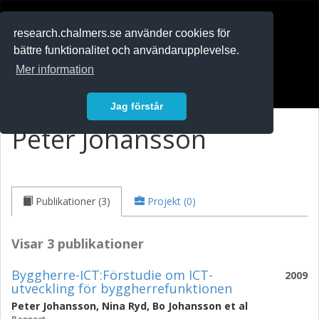
RESEARCH
.chalmers.se
research.chalmers.se använder cookies för
bättre funktionalitet och användarupplevelse.
In English
Mer information
Logga in
Jag förstår
Peter Johansson
Publikationer (3)
Projekt (0)
Visar 3 publikationer
Byggherre-ICT:Förstudie om ICT-
2009
utveckling för byggherrefunktionen
Peter Johansson
,
Nina Ryd
,
Bo Johansson
et al
Rapport