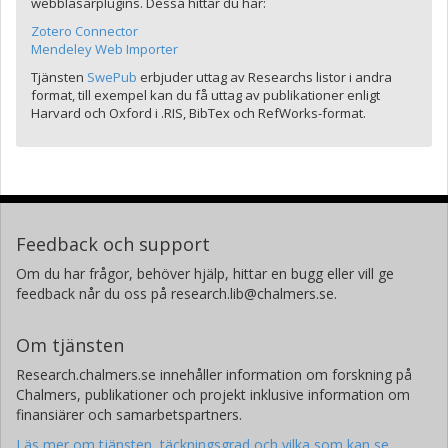
webbläsarplugins. Dessa hittar du här:
Zotero Connector
Mendeley Web Importer
Tjänsten
SwePub
erbjuder uttag av Researchs listor i andra
format, till exempel kan du få uttag av publikationer enligt
Harvard och Oxford i .RIS, BibTex och RefWorks-format.
Feedback och support
Om du har frågor, behöver hjälp, hittar en bugg eller vill ge
feedback når du oss på research.lib@chalmers.se.
Om tjänsten
Research.chalmers.se innehåller information om forskning på
Chalmers, publikationer och projekt inklusive information om
finansiärer och samarbetspartners.
Läs mer om tjänsten, täckningsgrad och vilka som kan se