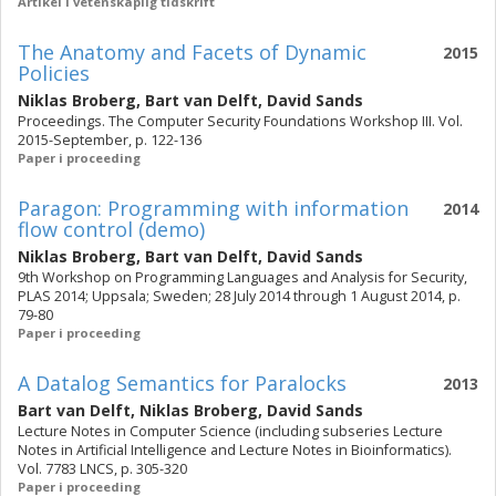
Artikel i vetenskaplig tidskrift
The Anatomy and Facets of Dynamic
2015
Policies
Niklas Broberg
,
Bart van Delft
,
David Sands
Proceedings. The Computer Security Foundations Workshop III. Vol.
2015-September, p. 122-136
Paper i proceeding
Paragon: Programming with information
2014
flow control (demo)
Niklas Broberg
,
Bart van Delft
,
David Sands
9th Workshop on Programming Languages and Analysis for Security,
PLAS 2014; Uppsala; Sweden; 28 July 2014 through 1 August 2014, p.
79-80
Paper i proceeding
A Datalog Semantics for Paralocks
2013
Bart van Delft
,
Niklas Broberg
,
David Sands
Lecture Notes in Computer Science (including subseries Lecture
Notes in Artificial Intelligence and Lecture Notes in Bioinformatics).
Vol. 7783 LNCS, p. 305-320
Paper i proceeding