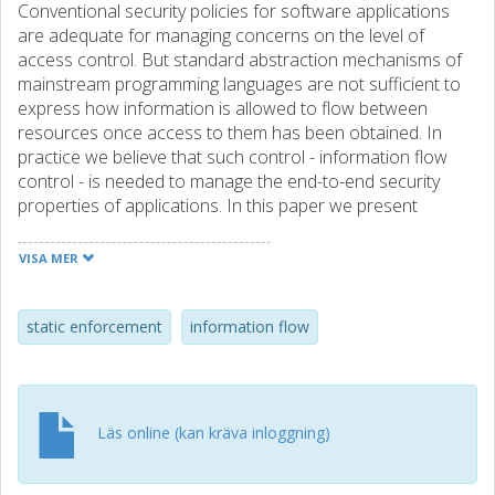
Conventional security policies for software applications
are adequate for managing concerns on the level of
access control. But standard abstraction mechanisms of
mainstream programming languages are not sufficient to
express how information is allowed to flow between
resources once access to them has been obtained. In
practice we believe that such control - information flow
control - is needed to manage the end-to-end security
properties of applications. In this paper we present
Paragon, a Java-based language with first-class support
for static checking of information flow control policies.
VISA MER
Paragon policies are specified in a logic-based policy
language. By virtue of their explicitly stateful nature, these
policies appear to be more expressive and flexible than
static enforcement
information flow
those used in previous languages with information-flow
support. Our contribution is to present the design and
implementation of Paragon, which smoothly integrates the
policy language with Java’s object-oriented setting, and
Läs online (kan kräva inloggning)
reaps the benefits of the marriage with a fully fledged
programming language.