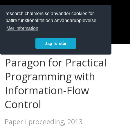
RESEARCH
.chalmers.se
research.chalmers.se använder cookies för
bättre funktionalitet och användarupplevelse.
In English
Mer information
Logga in
Jag förstår
Paragon for Practical
Programming with
Information-Flow
Control
Paper i proceeding, 2013