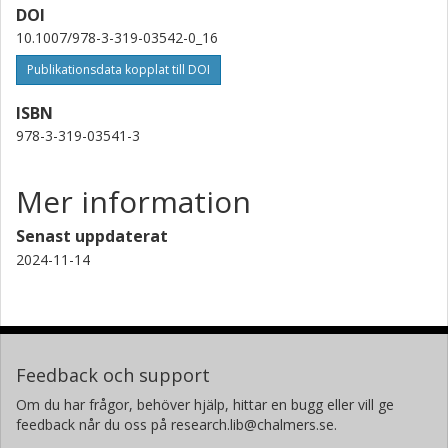
DOI
10.1007/978-3-319-03542-0_16
Publikationsdata kopplat till DOI
ISBN
978-3-319-03541-3
Mer information
Senast uppdaterat
2024-11-14
Feedback och support
Om du har frågor, behöver hjälp, hittar en bugg eller vill ge
feedback når du oss på research.lib@chalmers.se.