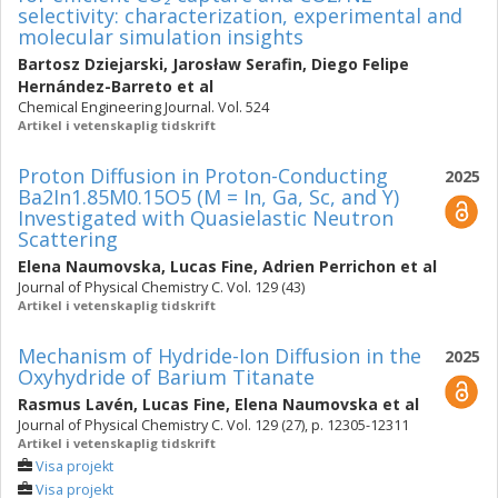
selectivity: characterization, experimental and
molecular simulation insights
Bartosz Dziejarski
,
Jarosław Serafin
,
Diego Felipe
Hernández-Barreto
et al
Chemical Engineering Journal. Vol. 524
Artikel i vetenskaplig tidskrift
Proton Diffusion in Proton-Conducting
2025
Ba2In1.85M0.15O5 (M = In, Ga, Sc, and Y)
Investigated with Quasielastic Neutron
Scattering
Elena Naumovska
,
Lucas Fine
,
Adrien Perrichon
et al
Journal of Physical Chemistry C. Vol. 129 (43)
Artikel i vetenskaplig tidskrift
Mechanism of Hydride-Ion Diffusion in the
2025
Oxyhydride of Barium Titanate
Rasmus Lavén
,
Lucas Fine
,
Elena Naumovska
et al
Journal of Physical Chemistry C. Vol. 129 (27), p. 12305-12311
Artikel i vetenskaplig tidskrift
Visa projekt
Visa projekt