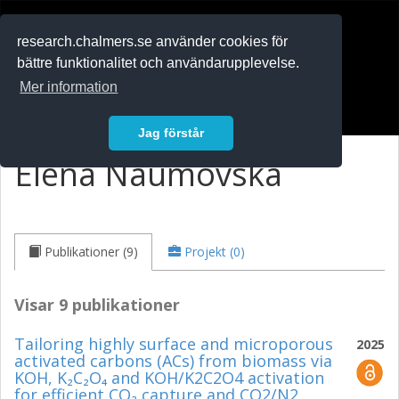
RESEARCH
.chalmers.se
research.chalmers.se använder cookies för
bättre funktionalitet och användarupplevelse.
In English
Mer information
Logga in
Jag förstår
Elena Naumovska
Publikationer (9)
Projekt (0)
Visar 9 publikationer
Tailoring highly surface and microporous
2025
activated carbons (ACs) from biomass via
KOH, K₂C₂O₄ and KOH/K2C2O4 activation
for efficient CO₂ capture and CO2/N2