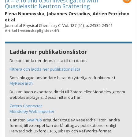
(x = 0.10 and 0.50) Investigated with
Quasielastic Neutron Scattering
Elena Naumovska
,
Johannes Orstadius
,
Adrien Perrichon
et al
Journal of Physical Chemistry C. Vol. 127 (51), p. 24532-24541
Artikel i vetenskaplig tidskrift
Ladda ner publikationslistor
Du kan ladda ner denna lista till din dator.
Filtrera och ladda ner publikationslista
Som inloggad användare hittar du ytterligare funktioner i
MyResearch
.
Du kan även exportera direkt till Zotero eller Mendeley genom
webbläsarplugins. Dessa hittar du här:
Zotero Connector
Mendeley Web Importer
Tjänsten
SwePub
erbjuder uttag av Researchs listor i andra
format, till exempel kan du få uttag av publikationer enligt
Harvard och Oxford i .RIS, BibTex och RefWorks-format.