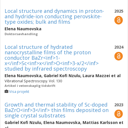
Local structure and dynamics in proton-
2025
and hydride-ion conducting perovskite-
type oxides; bulk and films
Elena Naumovska
Doktorsavhandling
Local structure of hydrated
2024
nanocrystalline films of the proton
conductor BaZr<inf>1-
x</inf>Sc<inf>x</inf>O<inf>3-x/2</inf>
studied by infrared spectroscopy
Elena Naumovska
,
Gabriel Kofi Nzulu
,
Laura Mazzei
et al
Vibrational Spectroscopy. Vol. 130
Artikel i vetenskaplig tidskrift
Visa projekt
Growth and thermal stability of Sc-doped
2023
BaZrO<inf>3</inf> thin films deposited on
single crystal substrates
Gabriel Kofi Nzulu
,
Elena Naumovska
,
Mattias Karlsson
et