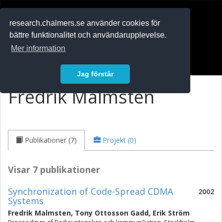
RESEARCH
.chalmers.se
research.chalmers.se använder cookies för
bättre funktionalitet och användarupplevelse.
In English
Mer information
Logga in
Jag förstår
Fredrik Malmsten
Publikationer (7)
Projekt (0)
Visar 7 publikationer
Synchronization of Code-Spread CDMA
2002
Systems
Fredrik Malmsten
,
Tony Ottosson Gadd
,
Erik Ström