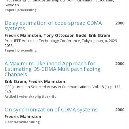
Proceedings of Radiovetenskap och kommunikation, Stockholm,
Sweden
Paper i proceeding
Delay estimation of code-spread CDMA
2000
systems
Fredrik Malmsten
,
Tony Ottosson Gadd
,
Erik Ström
Proc. IEEE Vehicular Technology Conference, Tokyo, Japan, p. 2029-
2033
Paper i proceeding
A Maximum Likelihood Approach for
2000
Estimating DS-CDMA Multipath Fading
Channels
Erik Ström
,
Fredrik Malmsten
IEEE Journal on Selected Areas in Communications. Vol. 18 (1), p. 132-
140
Artikel i vetenskaplig tidskrift
On synchronization of CDMA systems
2000
Fredrik Malmsten
Licentiatavhandling