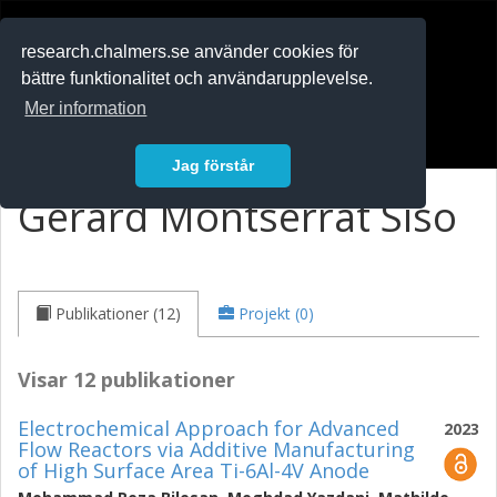
RESEARCH
.chalmers.se
research.chalmers.se använder cookies för
bättre funktionalitet och användarupplevelse.
In English
Mer information
Logga in
Jag förstår
Gerard Montserrat Siso
Publikationer (12)
Projekt (0)
Visar 12 publikationer
Electrochemical Approach for Advanced
2023
Flow Reactors via Additive Manufacturing
of High Surface Area Ti-6Al-4V Anode