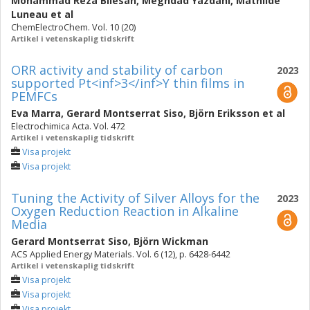
Mohammad Reza Bilesan
,
Meghdad Yazdani
,
Mathilde
Luneau
et al
ChemElectroChem. Vol. 10 (20)
Artikel i vetenskaplig tidskrift
ORR activity and stability of carbon
2023
supported Pt<inf>3</inf>Y thin films in
PEMFCs
Eva Marra
,
Gerard Montserrat Siso
,
Björn Eriksson
et al
Electrochimica Acta. Vol. 472
Artikel i vetenskaplig tidskrift
Visa projekt
Visa projekt
Tuning the Activity of Silver Alloys for the
2023
Oxygen Reduction Reaction in Alkaline
Media
Gerard Montserrat Siso
,
Björn Wickman
ACS Applied Energy Materials. Vol. 6 (12), p. 6428-6442
Artikel i vetenskaplig tidskrift
Visa projekt
Visa projekt
Visa projekt