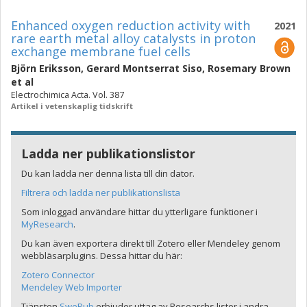
Enhanced oxygen reduction activity with
2021
rare earth metal alloy catalysts in proton
exchange membrane fuel cells
Björn Eriksson
,
Gerard Montserrat Siso
,
Rosemary Brown
et al
Electrochimica Acta. Vol. 387
Artikel i vetenskaplig tidskrift
Ladda ner publikationslistor
Du kan ladda ner denna lista till din dator.
Filtrera och ladda ner publikationslista
Som inloggad användare hittar du ytterligare funktioner i
MyResearch
.
Du kan även exportera direkt till Zotero eller Mendeley genom
webbläsarplugins. Dessa hittar du här:
Zotero Connector
Mendeley Web Importer
Tjänsten
SwePub
erbjuder uttag av Researchs listor i andra