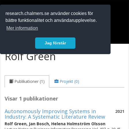
RESEARCH
.chalmers.se
research.chalmers.se använder cookies för
bättre funktionalitet och användarupplevelse.
In English
Mer information
Logga in
Jag förstår
Rolf Green
Publikationer (1)
Projekt (0)
Visar 1 publikationer
Autonomously Improving Systems in
2021
Industry: A Systematic Literature Review
Rolf Green
,
Jan Bosch
,
Helena Holmström Olsson