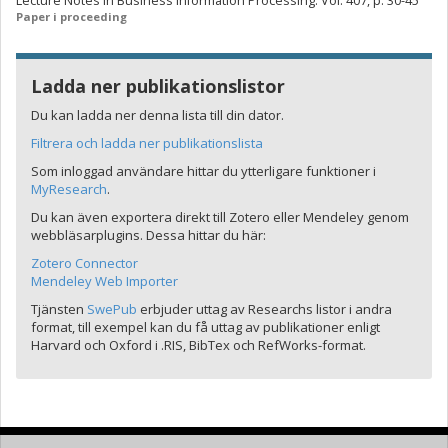
Lecture Notes in Business Information Processing. Vol. 407, p. 30-45
Paper i proceeding
Ladda ner publikationslistor
Du kan ladda ner denna lista till din dator.
Filtrera och ladda ner publikationslista
Som inloggad användare hittar du ytterligare funktioner i
MyResearch
.
Du kan även exportera direkt till Zotero eller Mendeley genom
webbläsarplugins. Dessa hittar du här:
Zotero Connector
Mendeley Web Importer
Tjänsten
SwePub
erbjuder uttag av Researchs listor i andra
format, till exempel kan du få uttag av publikationer enligt
Harvard och Oxford i .RIS, BibTex och RefWorks-format.