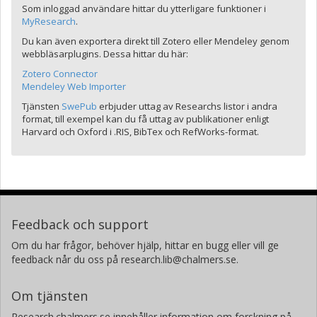
Som inloggad användare hittar du ytterligare funktioner i
MyResearch
.
Du kan även exportera direkt till Zotero eller Mendeley genom
webbläsarplugins. Dessa hittar du här:
Zotero Connector
Mendeley Web Importer
Tjänsten
SwePub
erbjuder uttag av Researchs listor i andra
format, till exempel kan du få uttag av publikationer enligt
Harvard och Oxford i .RIS, BibTex och RefWorks-format.
Feedback och support
Om du har frågor, behöver hjälp, hittar en bugg eller vill ge
feedback når du oss på research.lib@chalmers.se.
Om tjänsten
Research.chalmers.se innehåller information om forskning på