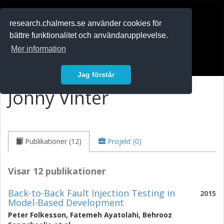
RESEARCH
.chalmers.se
research.chalmers.se använder cookies för
bättre funktionalitet och användarupplevelse.
In English
Mer information
Logga in
Jag förstår
Jonny Vinter
Publikationer (12)
Projekt (0)
Visar 12 publikationer
Back-to-Back Fault Injection Testing in
2015
Model-Based Development
Peter Folkesson
,
Fatemeh Ayatolahi
,
Behrooz