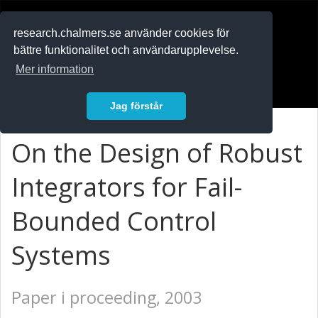
RESEARCH
.chalmers.se
research.chalmers.se använder cookies för
bättre funktionalitet och användarupplevelse.
In English
Mer information
Logga in
Jag förstår
On the Design of Robust
Integrators for Fail-
Bounded Control
Systems
Paper i proceeding, 2003