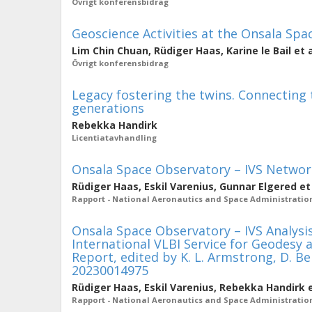
Övrigt konferensbidrag
Geoscience Activities at the Onsala Sp
Lim Chin Chuan
,
Rüdiger Haas
,
Karine le Bail
et a
Övrigt konferensbidrag
Legacy fostering the twins. Connecting
generations
Rebekka Handirk
Licentiatavhandling
Onsala Space Observatory – IVS Network
Rüdiger Haas
,
Eskil Varenius
,
Gunnar Elgered
et
Rapport - National Aeronautics and Space Administratio
Onsala Space Observatory – IVS Analysis
International VLBI Service for Geodesy
Report, edited by K. L. Armstrong, D. B
20230014975
Rüdiger Haas
,
Eskil Varenius
,
Rebekka Handirk
e
Rapport - National Aeronautics and Space Administratio