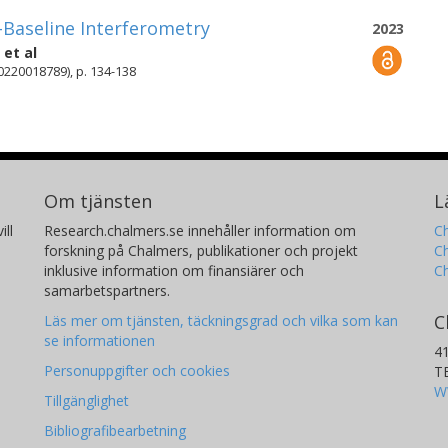
-Baseline Interferometry
2023
et al
0220018789), p. 134-138
Om tjänsten
L
ill
Research.chalmers.se innehåller information om
Ch
forskning på Chalmers, publikationer och projekt
Ch
inklusive information om finansiärer och
C
samarbetspartners.
C
Läs mer om tjänsten, täckningsgrad och vilka som kan
se informationen
4
Personuppgifter och cookies
T
W
Tillgänglighet
Bibliografibearbetning