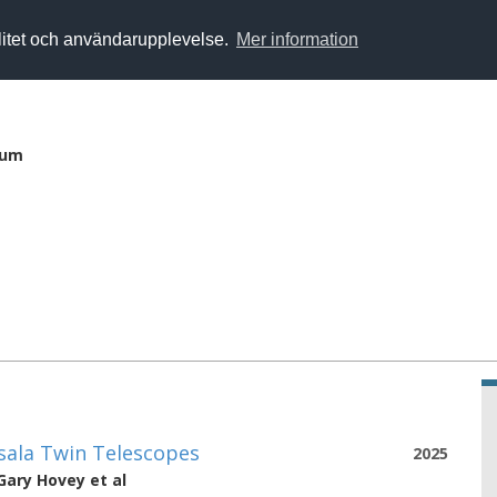
alitet och användarupplevelse.
Mer information
ium
sala Twin Telescopes
2025
Gary Hovey
et al