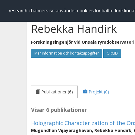
RESEARCH
.chalmers.se
research.chalmers.se använder cookies för bättre funktion
Rebekka Handirk
Forskningsingenjör vid
Onsala rymdobservator
Mer information och kontaktuppgifter
ORCID
Publikationer (6)
Projekt (0)
Visar 6 publikationer
Holographic Characterization of the On
Mugundhan Vijayaraghavan
,
Rebekka Handirk
,