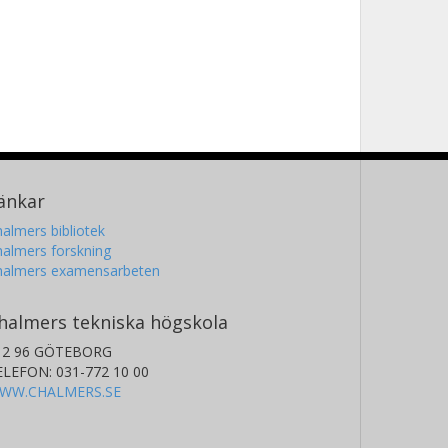
änkar
almers bibliotek
almers forskning
halmers examensarbeten
halmers tekniska högskola
12 96 GÖTEBORG
ELEFON: 031-772 10 00
WW.CHALMERS.SE