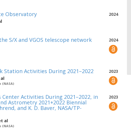
ace Observatory
2024
l
 the S/X and VGOS telescope network
2024
 Station Activities During 2021–2022
2023
 al
n (NASA)
 Center Activities During 2021–2022, in
2023
 and Astrometry 2021+2022 Biennial
ehrend, and K. D. Baver, NASA/TP-
t al
n (NASA)